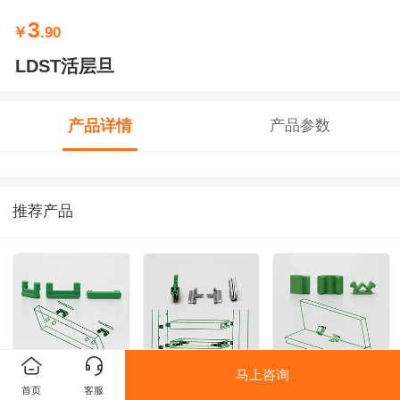
3
￥
.90
LDST活层旦
产品详情
产品参数
推荐产品
马上咨询
E900BP-8
LDST活层旦
E930D
首页
客服